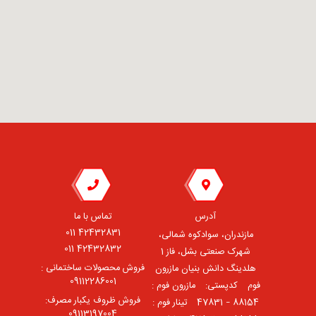
آدرس
تماس با ما
42432831 011
مازندران، سوادکوه شمالی،
42432832 011
شهرک صنعتی بشل، فاز 1
فروش محصولات ساختمانی :
هلدینگ دانش بنیان مازرون
09112286001
فوم ⠀کدپستی: ⠀مازرون فوم :
فروش ظروف یکبار مصرف:
88154 – 47831 ⠀تینار فوم :
09113197004