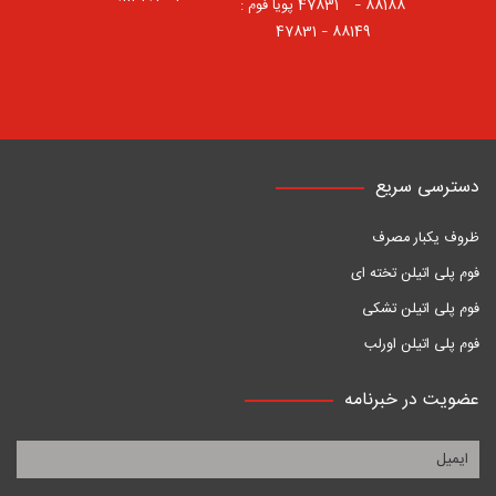
88188 – 47831⠀ پویا فوم :
88149 – 47831
دسترسی سریع
ظروف یکبار مصرف
فوم پلی اتیلن تخته ای
فوم پلی اتیلن تشکی
فوم پلی اتیلن اورلب
عضویت در خبرنامه