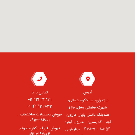
آدرس
تماس با ما
42432831 011
مازندران، سوادکوه شمالی،
42432832 011
شهرک صنعتی بشل، فاز 1
فروش محصولات ساختمانی :
هلدینگ دانش بنیان مازرون
09112286001
فوم ⠀کدپستی: ⠀مازرون فوم :
فروش ظروف یکبار مصرف:
88154 – 47831 ⠀تینار فوم :
09113197004