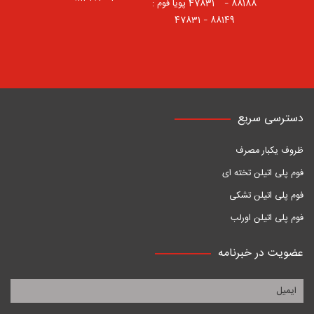
88188 – 47831⠀ پویا فوم :
88149 – 47831
دسترسی سریع
ظروف یکبار مصرف
فوم پلی اتیلن تخته ای
فوم پلی اتیلن تشکی
فوم پلی اتیلن اورلب
عضویت در خبرنامه