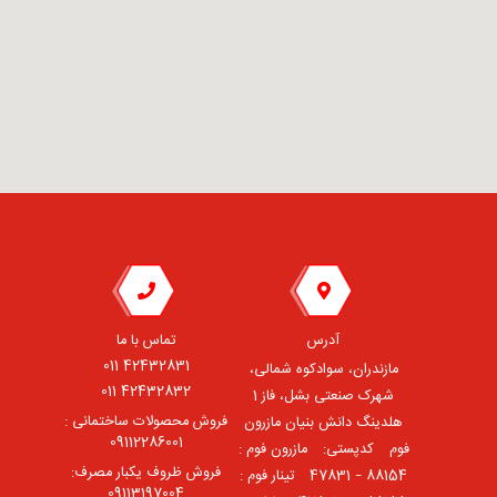
آدرس
تماس با ما
42432831 011
مازندران، سوادکوه شمالی،
42432832 011
شهرک صنعتی بشل، فاز 1
فروش محصولات ساختمانی :
هلدینگ دانش بنیان مازرون
09112286001
فوم ⠀کدپستی: ⠀مازرون فوم :
فروش ظروف یکبار مصرف:
88154 – 47831 ⠀تینار فوم :
09113197004