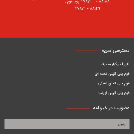
88188 – 47831⠀ پویا فوم :
88149 – 47831
دسترسی سریع
ظروف یکبار مصرف
فوم پلی اتیلن تخته ای
فوم پلی اتیلن تشکی
فوم پلی اتیلن اورلب
عضویت در خبرنامه