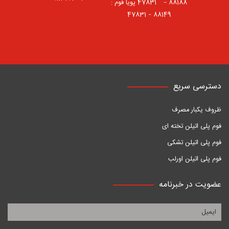
88188 – 47831⠀ پویا فوم :
88149 – 47831
دسترسی سریع
ظروف یکبار مصرف
فوم پلی اتیلن تخته ای
فوم پلی اتیلن تشکی
فوم پلی اتیلن اورلب
عضویت در خبرنامه