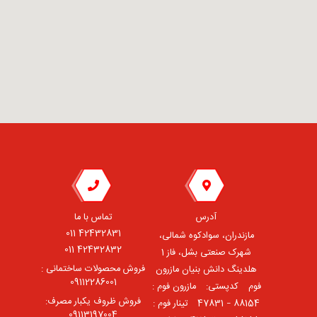
آدرس
تماس با ما
42432831 011
مازندران، سوادکوه شمالی،
42432832 011
شهرک صنعتی بشل، فاز 1
فروش محصولات ساختمانی :
هلدینگ دانش بنیان مازرون
09112286001
فوم ⠀کدپستی: ⠀مازرون فوم :
فروش ظروف یکبار مصرف:
88154 – 47831 ⠀تینار فوم :
09113197004