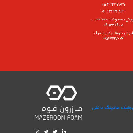
42432831 011
42432832 011
وش محصولات ساختمانی :
09112286001
روش ظروف یکبار مصرف:
09113197004