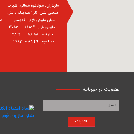
مازندران، سوادکوه شمالی، شهرک
صنعتی بشل، فاز 1 هلدینگ دانش
فر
بنیان مازرون فوم ⠀کدپستی:
⠀مازرون فوم : 88154 – 47831
ف
⠀تینار فوم : 88188 – 47831⠀
پویا فوم : 88149 – 47831
عضویت در خبرنامه
اشتراک