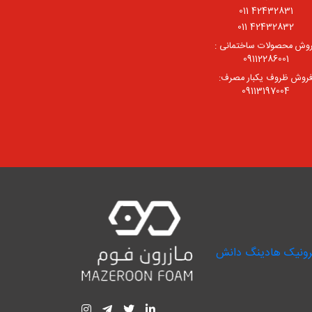
42432831 011
42432832 011
وش محصولات ساختمانی :
09112286001
روش ظروف یکبار مصرف:
09113197004