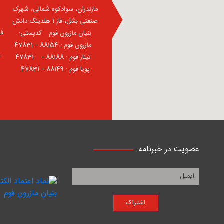
مازندران، سوادکوه شمالی، شهرک
صنعتی بشل، فاز 1 هلدینگ دانش
فر
بنیان مازرون فوم ⠀کدپستی:
⠀مازرون فوم : 88154 – 47831
ف
⠀تینار فوم : 88188 – 47831⠀
پویا فوم : 88149 – 47831
عضویت در خبرنامه
اشتراک