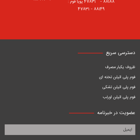
88188 – 47831⠀ پویا فوم :
88149 – 47831
دسترسی سریع
ظروف یکبار مصرف
فوم پلی اتیلن تخته ای
فوم پلی اتیلن تشکی
فوم پلی اتیلن اورلب
عضویت در خبرنامه