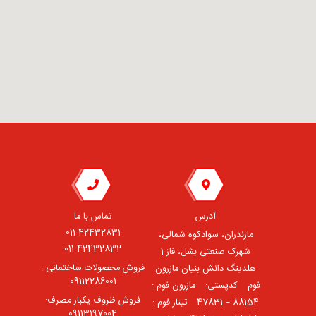
آدرس
تماس با ما
42432831 011
مازندران، سوادکوه شمالی،
42432832 011
شهرک صنعتی بشل، فاز 1
فروش محصولات ساختمانی :
هلدینگ دانش بنیان مازرون
09112286001
فوم ⠀کدپستی: ⠀مازرون فوم :
فروش ظروف یکبار مصرف:
88154 – 47831 ⠀تینار فوم :
09113197004