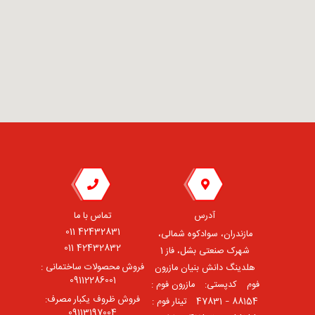
آدرس
تماس با ما
42432831 011
مازندران، سوادکوه شمالی،
42432832 011
شهرک صنعتی بشل، فاز 1
فروش محصولات ساختمانی :
هلدینگ دانش بنیان مازرون
09112286001
فوم ⠀کدپستی: ⠀مازرون فوم :
فروش ظروف یکبار مصرف:
88154 – 47831 ⠀تینار فوم :
09113197004