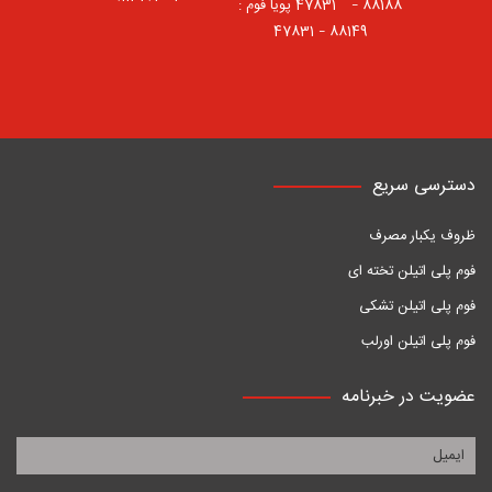
88188 – 47831⠀ پویا فوم :
88149 – 47831
دسترسی سریع
ظروف یکبار مصرف
فوم پلی اتیلن تخته ای
فوم پلی اتیلن تشکی
فوم پلی اتیلن اورلب
عضویت در خبرنامه