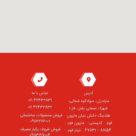
آدرس
تماس با ما
42432831 011
مازندران، سوادکوه شمالی،
42432832 011
شهرک صنعتی بشل، فاز 1
فروش محصولات ساختمانی :
هلدینگ دانش بنیان مازرون
09112286001
فوم ⠀کدپستی: ⠀مازرون فوم :
فروش ظروف یکبار مصرف:
88154 – 47831 ⠀تینار فوم :
09113197004