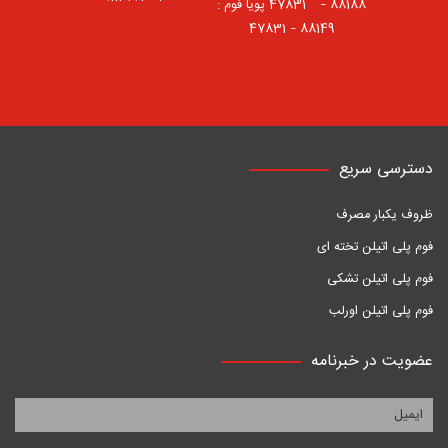
88188 – 47831⠀ پویا فوم :
88149 – 47831
دسترسی سریع
ظروف یکبار مصرف
فوم پلی اتیلن تخته ای
فوم پلی اتیلن تشکی
فوم پلی اتیلن اورلب
عضویت در خبرنامه