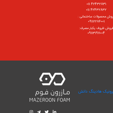
42432831 011
42432832 011
وش محصولات ساختمانی :
09112286001
روش ظروف یکبار مصرف:
09113197004