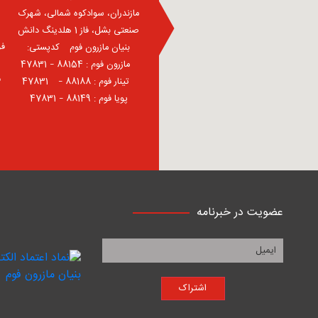
مازندران، سوادکوه شمالی، شهرک
صنعتی بشل، فاز 1 هلدینگ دانش
فر
بنیان مازرون فوم ⠀کدپستی:
⠀مازرون فوم : 88154 – 47831
ف
⠀تینار فوم : 88188 – 47831⠀
پویا فوم : 88149 – 47831
عضویت در خبرنامه
اشتراک