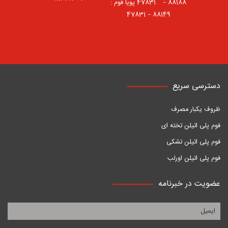
88188 – 47831⠀ پویا فوم :
88149 – 47831
دسترسی سریع
ظروف یکبار مصرف
فوم پلی اتیلن تخته ای
فوم پلی اتیلن تشکی
فوم پلی اتیلن اورلب
عضویت در خبرنامه