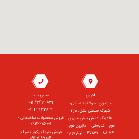
آدرس
تماس با ما
42432831 011
مازندران، سوادکوه شمالی،
42432832 011
شهرک صنعتی بشل، فاز 1
فروش محصولات ساختمانی :
هلدینگ دانش بنیان مازرون
09112286001
فوم ⠀کدپستی: ⠀مازرون فوم :
فروش ظروف یکبار مصرف:
88154 – 47831 ⠀تینار فوم :
09113197004