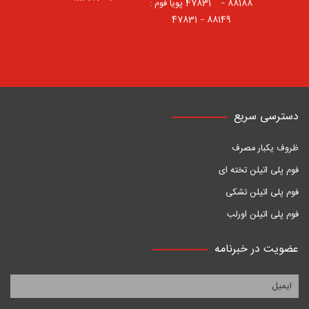
88188 – 47831⠀ پویا فوم :
88149 – 47831
دسترسی سریع
ظروف یکبار مصرف
فوم پلی اتیلن تخته ای
فوم پلی اتیلن تشکی
فوم پلی اتیلن اورلب
عضویت در خبرنامه