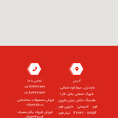
آدرس
تماس با ما
42432831 011
مازندران، سوادکوه شمالی،
42432832 011
شهرک صنعتی بشل، فاز 1
فروش محصولات ساختمانی :
هلدینگ دانش بنیان مازرون
09112286001
فوم ⠀کدپستی: ⠀مازرون فوم :
فروش ظروف یکبار مصرف:
88154 – 47831 ⠀تینار فوم :
09113197004