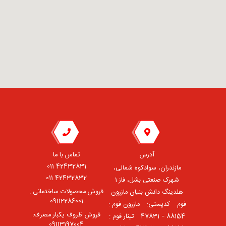
آدرس
تماس با ما
42432831 011
مازندران، سوادکوه شمالی،
42432832 011
شهرک صنعتی بشل، فاز 1
فروش محصولات ساختمانی :
هلدینگ دانش بنیان مازرون
09112286001
فوم ⠀کدپستی: ⠀مازرون فوم :
فروش ظروف یکبار مصرف:
88154 – 47831 ⠀تینار فوم :
09113197004