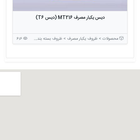
دیس یکبار مصرف MT216 (دیس T6)
محصولات > ظروف یکبار مصرف > ظروف بسته بندی بدون درب
616