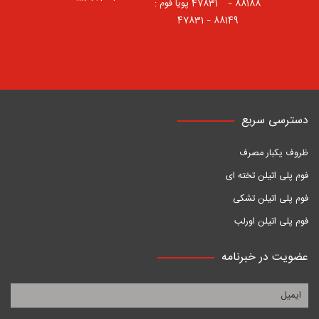
88188 – 47831⠀ پویا فوم :
88149 – 47831
دسترسی سریع
ظروف یکبار مصرف
فوم پلی اتیلن تخته ای
فوم پلی اتیلن تشکی
فوم پلی اتیلن اورلب
عضویت در خبرنامه