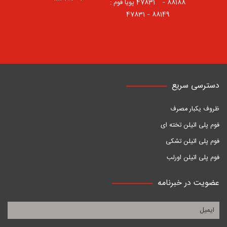
88188 – 47831⠀ پویا فوم :
88149 – 47831
دسترسی سریع
ظروف یکبار مصرف
فوم پلی اتیلن تخته ای
فوم پلی اتیلن تشکی
فوم پلی اتیلن اورلب
عضویت در خبرنامه