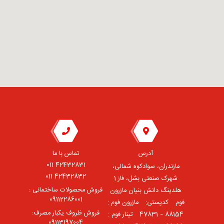
آدرس
تماس با ما
42432831 011
مازندران، سوادکوه شمالی،
42432832 011
شهرک صنعتی بشل، فاز 1
فروش محصولات ساختمانی :
هلدینگ دانش بنیان مازرون
09112286001
فوم ⠀کدپستی: ⠀مازرون فوم :
فروش ظروف یکبار مصرف:
88154 – 47831 ⠀تینار فوم :
09113197004