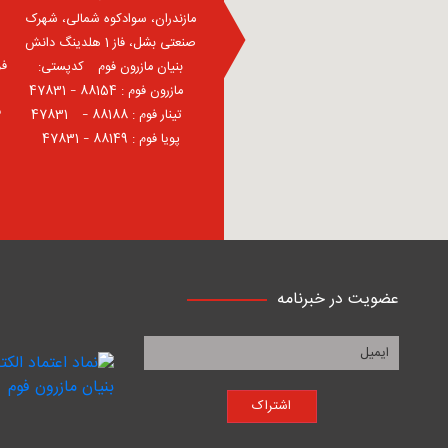
مازندران، سوادکوه شمالی، شهرک
صنعتی بشل، فاز 1 هلدینگ دانش
فر
بنیان مازرون فوم ⠀کدپستی:
⠀مازرون فوم : 88154 – 47831
ف
⠀تینار فوم : 88188 – 47831⠀
پویا فوم : 88149 – 47831
عضویت در خبرنامه
اشتراک