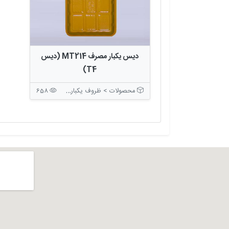
دیس یکبار مصرف MT214 (دیس
T4)
محصولات > ظروف یکبار مصرف > ظروف بسته بندی بدون درب
658