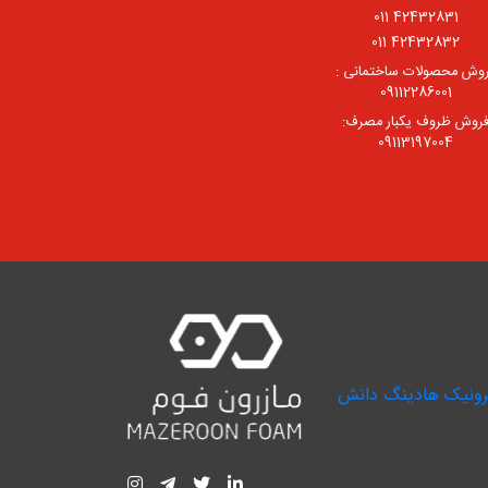
42432831 011
42432832 011
وش محصولات ساختمانی :
09112286001
روش ظروف یکبار مصرف:
09113197004