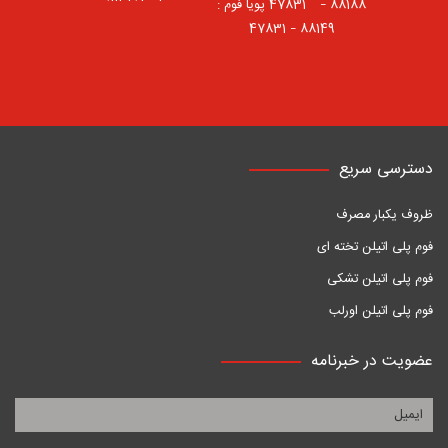
88188 – 47831⠀ پویا فوم :
88149 – 47831
دسترسی سریع
ظروف یکبار مصرف
فوم پلی اتیلن تخته ای
فوم پلی اتیلن تشکی
فوم پلی اتیلن اورلب
عضویت در خبرنامه