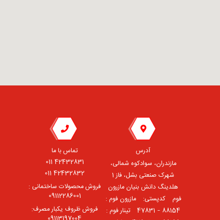
آدرس
تماس با ما
42432831 011
مازندران، سوادکوه شمالی،
42432832 011
شهرک صنعتی بشل، فاز 1
فروش محصولات ساختمانی :
هلدینگ دانش بنیان مازرون
09112286001
فوم ⠀کدپستی: ⠀مازرون فوم :
فروش ظروف یکبار مصرف:
88154 – 47831 ⠀تینار فوم :
09113197004