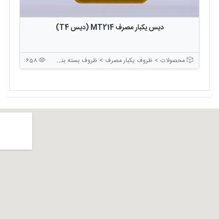
دیس یکبار مصرف MT214 (دیس T4)
محصولات > ظروف یکبار مصرف > ظروف بسته بندی بدون درب
658