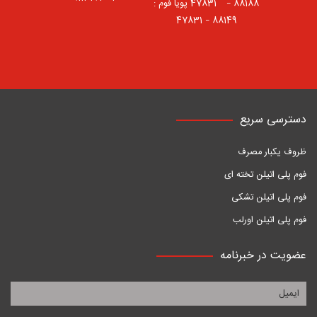
88188 – 47831⠀ پویا فوم :
88149 – 47831
دسترسی سریع
ظروف یکبار مصرف
فوم پلی اتیلن تخته ای
فوم پلی اتیلن تشکی
فوم پلی اتیلن اورلب
عضویت در خبرنامه