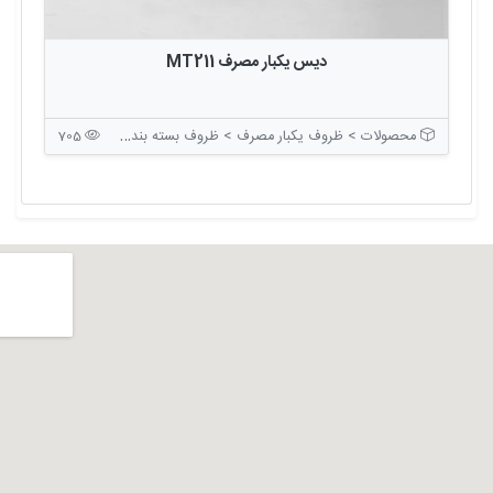
دیس یکبار مصرف MT211
محصولات > ظروف یکبار مصرف > ظروف بسته بندی بدون درب
705