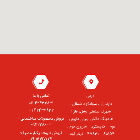
آدرس
تماس با ما
42432831 011
مازندران، سوادکوه شمالی،
42432832 011
شهرک صنعتی بشل، فاز 1
فروش محصولات ساختمانی :
هلدینگ دانش بنیان مازرون
09112286001
فوم ⠀کدپستی: ⠀مازرون فوم :
فروش ظروف یکبار مصرف:
88154 – 47831 ⠀تینار فوم :
09113197004