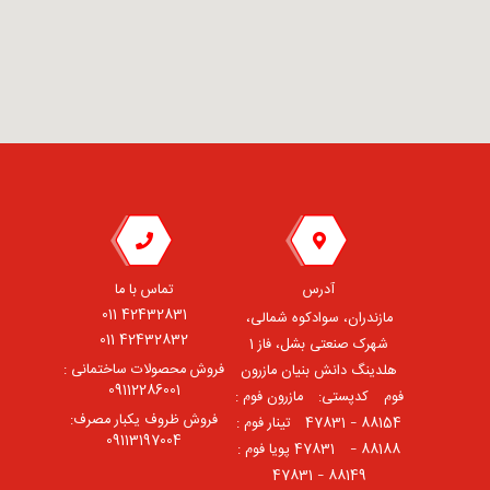
آدرس
تماس با ما
42432831 011
مازندران، سوادکوه شمالی،
42432832 011
شهرک صنعتی بشل، فاز 1
فروش محصولات ساختمانی :
هلدینگ دانش بنیان مازرون
09112286001
فوم ⠀کدپستی: ⠀مازرون فوم :
فروش ظروف یکبار مصرف:
88154 – 47831 ⠀تینار فوم :
09113197004
88188 – 47831⠀ پویا فوم :
88149 – 47831