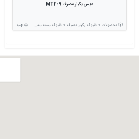
دیس یکبار مصرف MT209
محصولات > ظروف یکبار مصرف > ظروف بسته بندی بدون درب
804