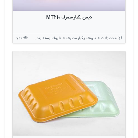
دیس یکبار مصرف MT210
محصولات > ظروف یکبار مصرف > ظروف بسته بندی بدون درب
740