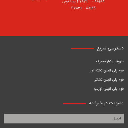
88188 – 47831⠀ پویا فوم :
88149 – 47831
دسترسی سریع
ظروف یکبار مصرف
فوم پلی اتیلن تخته ای
فوم پلی اتیلن تشکی
فوم پلی اتیلن اورلب
عضویت در خبرنامه