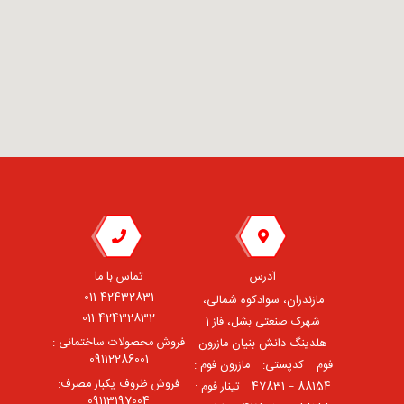
آدرس
تماس با ما
42432831 011
مازندران، سوادکوه شمالی،
42432832 011
شهرک صنعتی بشل، فاز 1
فروش محصولات ساختمانی :
هلدینگ دانش بنیان مازرون
09112286001
فوم ⠀کدپستی: ⠀مازرون فوم :
فروش ظروف یکبار مصرف:
88154 – 47831 ⠀تینار فوم :
09113197004