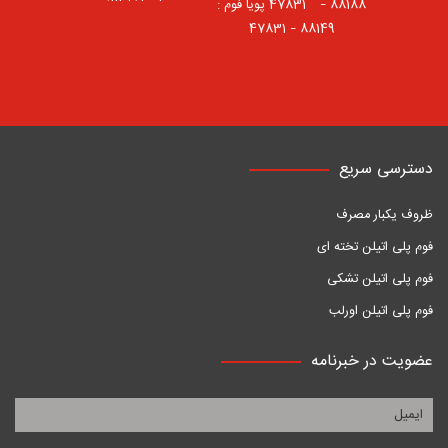
88188 – 47831⠀ پویا فوم :
88149 – 47831
دسترسی سریع
ظروف یکبار مصرف
فوم پلی اتیلن تخته ای
فوم پلی اتیلن تشکی
فوم پلی اتیلن اورلب
عضویت در خبرنامه