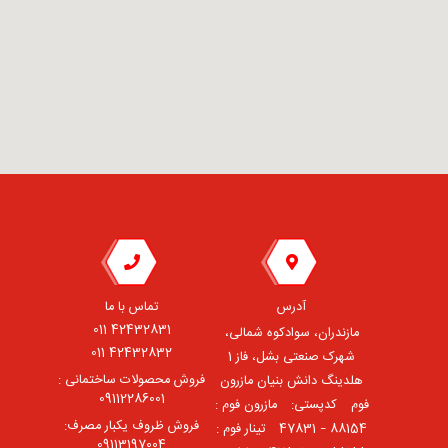
آدرس
تماس با ما
42432831 011
مازندران، سوادکوه شمالی،
42432832 011
شهرک صنعتی بشل، فاز 1
فروش محصولات ساختمانی :
هلدینگ دانش بنیان مازرون
09112286001
فوم ⠀کدپستی: ⠀مازرون فوم :
فروش ظروف یکبار مصرف:
88154 – 47831 ⠀تینار فوم :
09113197004