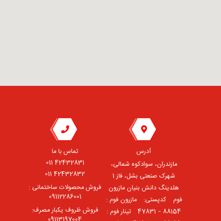
آدرس
تماس با ما
42432831 011
مازندران، سوادکوه شمالی،
42432832 011
شهرک صنعتی بشل، فاز 1
فروش محصولات ساختمانی :
هلدینگ دانش بنیان مازرون
09112286001
فوم ⠀کدپستی: ⠀مازرون فوم :
فروش ظروف یکبار مصرف:
88154 – 47831 ⠀تینار فوم :
09113197004