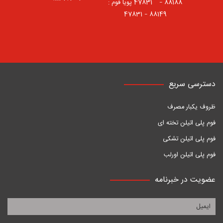
88188 – 47831⠀ پویا فوم :
88149 – 47831
دسترسی سریع
ظروف یکبار مصرف
فوم پلی اتیلن تخته ای
فوم پلی اتیلن تشکی
فوم پلی اتیلن اورلب
عضویت در خبرنامه