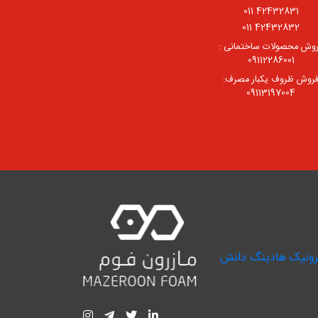
42432831 011
42432832 011
وش محصولات ساختمانی :
09112286001
روش ظروف یکبار مصرف:
09113197004