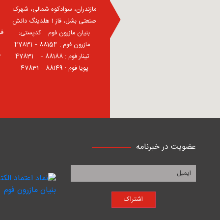
مازندران، سوادکوه شمالی، شهرک
صنعتی بشل، فاز 1 هلدینگ دانش
فر
بنیان مازرون فوم ⠀کدپستی:
⠀مازرون فوم : 88154 – 47831
ف
⠀تینار فوم : 88188 – 47831⠀
پویا فوم : 88149 – 47831
عضویت در خبرنامه
اشتراک