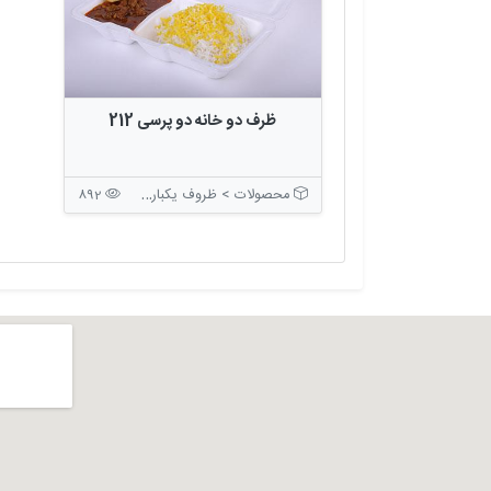
ظرف دو خانه دو پرسی 212
محصولات > ظروف یکبار مصرف > ظروف بسته بندی درب دار
892