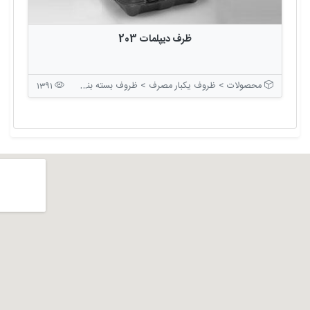
ظرف ديپلمات 203
محصولات > ظروف یکبار مصرف > ظروف بسته بندی درب دار
1391