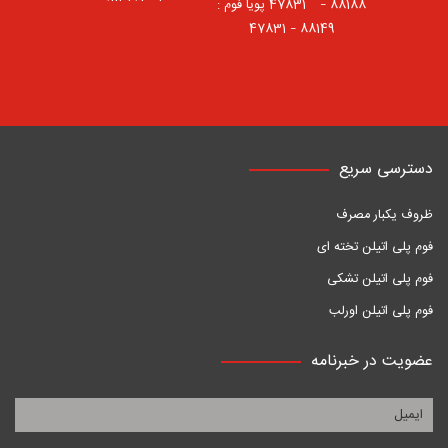
88188 – 47831⠀ پویا فوم :
88149 – 47831
دسترسی سریع
ظروف یکبار مصرف
فوم پلی اتیلن تخته ای
فوم پلی اتیلن تشکی
فوم پلی اتیلن اورلب
عضویت در خبرنامه