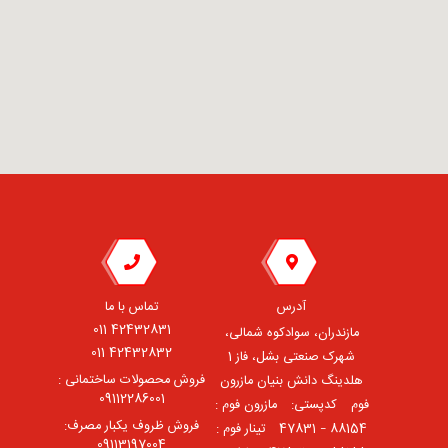
آدرس
تماس با ما
42432831 011
مازندران، سوادکوه شمالی،
42432832 011
شهرک صنعتی بشل، فاز 1
فروش محصولات ساختمانی :
هلدینگ دانش بنیان مازرون
09112286001
فوم ⠀کدپستی: ⠀مازرون فوم :
فروش ظروف یکبار مصرف:
88154 – 47831 ⠀تینار فوم :
09113197004