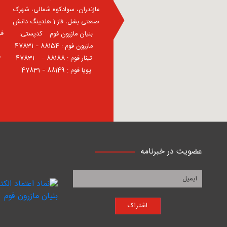
مازندران، سوادکوه شمالی، شهرک
صنعتی بشل، فاز 1 هلدینگ دانش
فر
بنیان مازرون فوم ⠀کدپستی:
⠀مازرون فوم : 88154 – 47831
ف
⠀تینار فوم : 88188 – 47831⠀
پویا فوم : 88149 – 47831
عضویت در خبرنامه
اشتراک