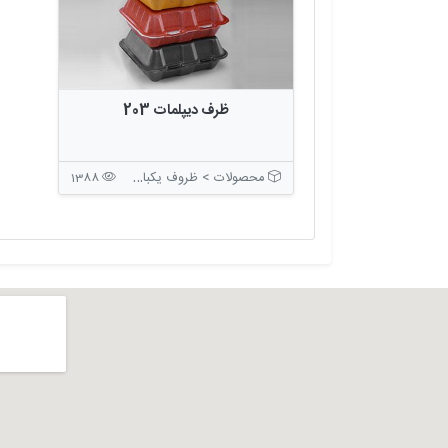
ظرف ديپلمات 203
محصولات > ظروف یکبار مصرف > ظروف بسته بندی درب دار
1388