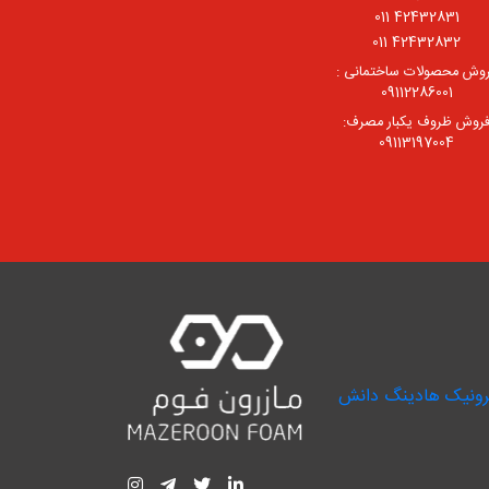
42432831 011
42432832 011
وش محصولات ساختمانی :
09112286001
روش ظروف یکبار مصرف:
09113197004