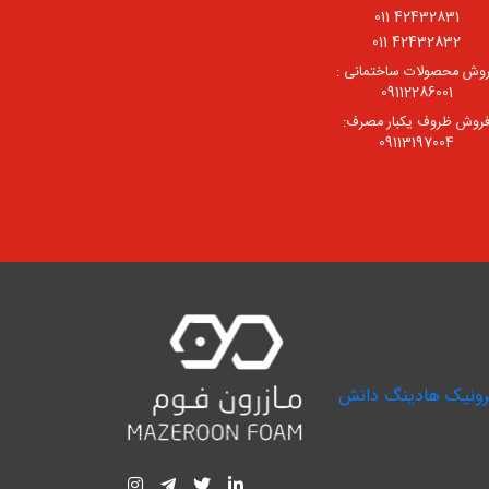
42432831 011
42432832 011
وش محصولات ساختمانی :
09112286001
روش ظروف یکبار مصرف:
09113197004