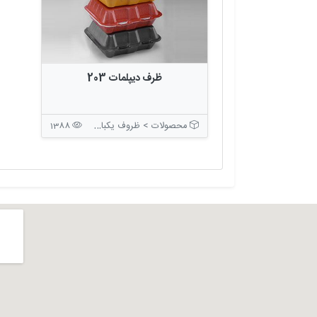
ظرف ديپلمات 203
محصولات > ظروف یکبار مصرف > ظروف بسته بندی درب دار
1388