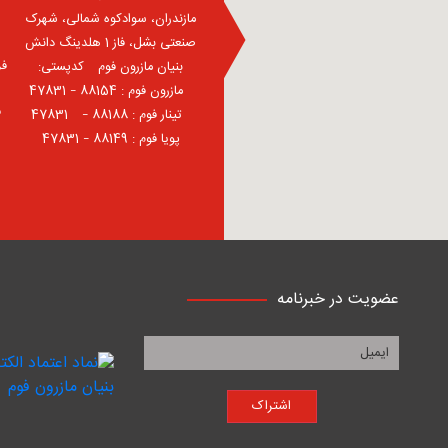
مازندران، سوادکوه شمالی، شهرک
صنعتی بشل، فاز 1 هلدینگ دانش
فر
بنیان مازرون فوم ⠀کدپستی:
⠀مازرون فوم : 88154 – 47831
ف
⠀تینار فوم : 88188 – 47831⠀
پویا فوم : 88149 – 47831
عضویت در خبرنامه
اشتراک