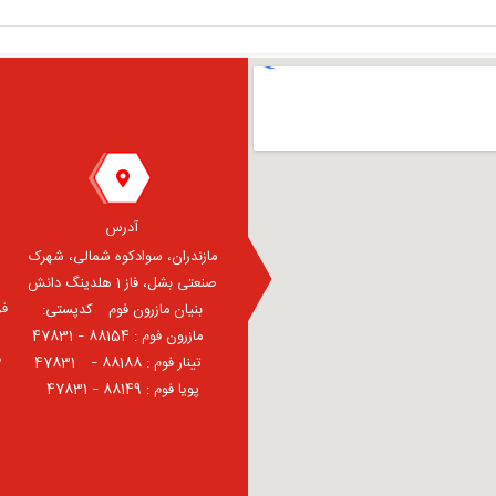
آدرس
مازندران، سوادکوه شمالی، شهرک
صنعتی بشل، فاز 1 هلدینگ دانش
فر
بنیان مازرون فوم ⠀کدپستی:
⠀مازرون فوم : 88154 – 47831
ف
⠀تینار فوم : 88188 – 47831⠀
پویا فوم : 88149 – 47831