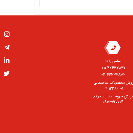
تماس با ما
42432831 011
42432832 011
وش محصولات ساختمانی :
09112286001
روش ظروف یکبار مصرف:
09113197004