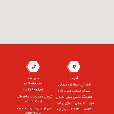
آدرس
تماس با ما
42432831 011
مازندران، سوادکوه شمالی،
42432832 011
شهرک صنعتی بشل، فاز 1
فروش محصولات ساختمانی :
هلدینگ دانش بنیان مازرون
09112286001
فوم ⠀کدپستی: ⠀مازرون فوم :
فروش ظروف یکبار مصرف:
88154 – 47831 ⠀تینار فوم :
09113197004