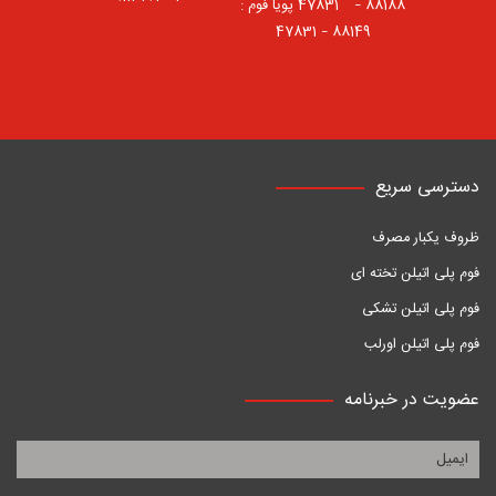
88188 – 47831⠀ پویا فوم :
88149 – 47831
دسترسی سریع
ظروف یکبار مصرف
فوم پلی اتیلن تخته ای
فوم پلی اتیلن تشکی
فوم پلی اتیلن اورلب
عضویت در خبرنامه