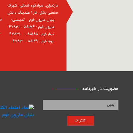
مازندران، سوادکوه شمالی، شهرک
صنعتی بشل، فاز 1 هلدینگ دانش
فر
بنیان مازرون فوم ⠀کدپستی:
⠀مازرون فوم : 88154 – 47831
ف
⠀تینار فوم : 88188 – 47831⠀
پویا فوم : 88149 – 47831
عضویت در خبرنامه
اشتراک