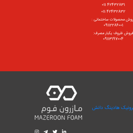
42432831 011
42432832 011
وش محصولات ساختمانی :
09112286001
روش ظروف یکبار مصرف:
09113197004