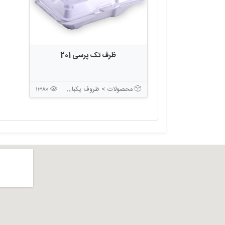
ظرف تک پرسی 201
محصولات > ظروف یکبار مصرف > ظروف بسته بندی درب دار
1380