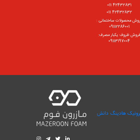
42432831 011
42432832 011
وش محصولات ساختمانی :
09112286001
روش ظروف یکبار مصرف:
09113197004