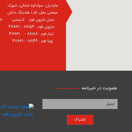
مازندران، سوادکوه شمالی، شهرک
صنعتی بشل، فاز 1 هلدینگ دانش
فر
بنیان مازرون فوم ⠀کدپستی:
⠀مازرون فوم : 88154 – 47831
ف
⠀تینار فوم : 88188 – 47831⠀
پویا فوم : 88149 – 47831
عضویت در خبرنامه
اشتراک