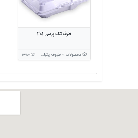
ظرف تک پرسی 201
محصولات > ظروف یکبار مصرف > ظروف بسته بندی درب دار
1380