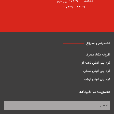
88188 – 47831⠀ پویا فوم :
88149 – 47831
دسترسی سریع
ظروف یکبار مصرف
فوم پلی اتیلن تخته ای
فوم پلی اتیلن تشکی
فوم پلی اتیلن اورلب
عضویت در خبرنامه