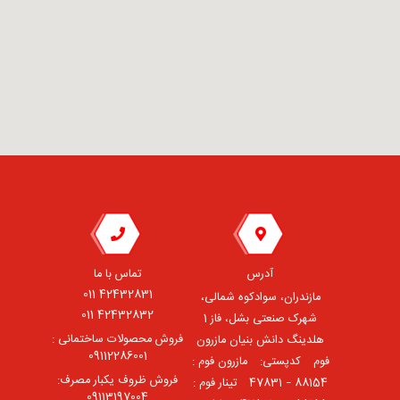
آدرس
تماس با ما
42432831 011
مازندران، سوادکوه شمالی،
42432832 011
شهرک صنعتی بشل، فاز 1
فروش محصولات ساختمانی :
هلدینگ دانش بنیان مازرون
09112286001
فوم ⠀کدپستی: ⠀مازرون فوم :
فروش ظروف یکبار مصرف:
88154 – 47831 ⠀تینار فوم :
09113197004