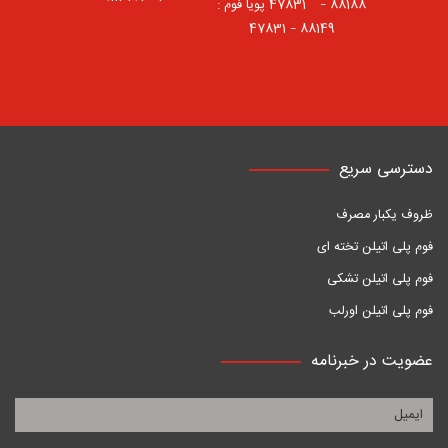
88188 – 47831⠀ پویا فوم :
88149 – 47831
دسترسی سریع
ظروف یکبار مصرف
فوم پلی اتیلن تخته ای
فوم پلی اتیلن تشکی
فوم پلی اتیلن اورلب
عضویت در خبرنامه