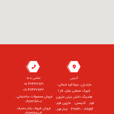
آدرس
تماس با ما
42432831 011
مازندران، سوادکوه شمالی،
42432832 011
شهرک صنعتی بشل، فاز 1
فروش محصولات ساختمانی :
هلدینگ دانش بنیان مازرون
09112286001
فوم ⠀کدپستی: ⠀مازرون فوم :
فروش ظروف یکبار مصرف:
88154 – 47831 ⠀تینار فوم :
09113197004