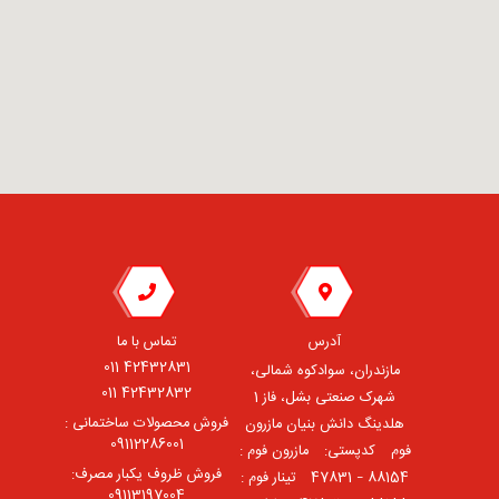
آدرس
تماس با ما
42432831 011
مازندران، سوادکوه شمالی،
42432832 011
شهرک صنعتی بشل، فاز 1
فروش محصولات ساختمانی :
هلدینگ دانش بنیان مازرون
09112286001
فوم ⠀کدپستی: ⠀مازرون فوم :
فروش ظروف یکبار مصرف:
88154 – 47831 ⠀تینار فوم :
09113197004