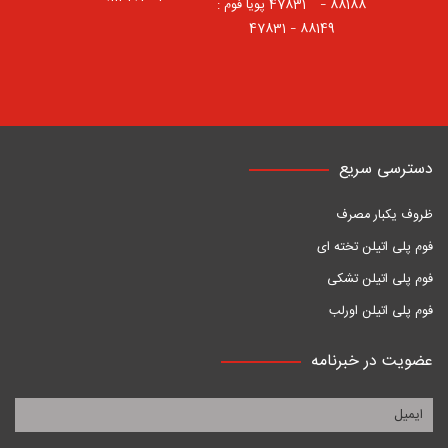
88188 – 47831⠀ پویا فوم :
88149 – 47831
دسترسی سریع
ظروف یکبار مصرف
فوم پلی اتیلن تخته ای
فوم پلی اتیلن تشکی
فوم پلی اتیلن اورلب
عضویت در خبرنامه