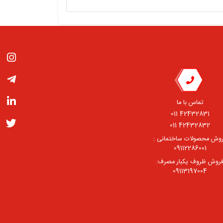
تماس با ما
42432831 011
42432832 011
وش محصولات ساختمانی :
09112286001
روش ظروف یکبار مصرف:
09113197004