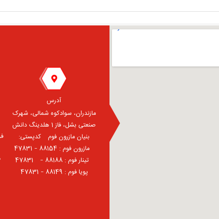
آدرس
مازندران، سوادکوه شمالی، شهرک
صنعتی بشل، فاز 1 هلدینگ دانش
فر
بنیان مازرون فوم ⠀کدپستی:
⠀مازرون فوم : 88154 – 47831
ف
⠀تینار فوم : 88188 – 47831⠀
پویا فوم : 88149 – 47831