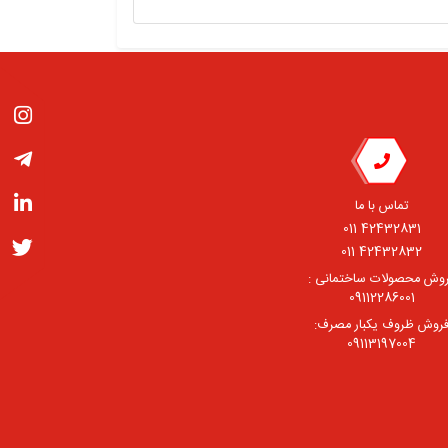
تماس با ما
42432831 011
42432832 011
وش محصولات ساختمانی :
09112286001
روش ظروف یکبار مصرف:
09113197004