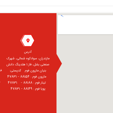
آدرس
مازندران، سوادکوه شمالی، شهرک
صنعتی بشل، فاز 1 هلدینگ دانش
فر
بنیان مازرون فوم ⠀کدپستی:
⠀مازرون فوم : 88154 – 47831
ف
⠀تینار فوم : 88188 – 47831⠀
پویا فوم : 88149 – 47831