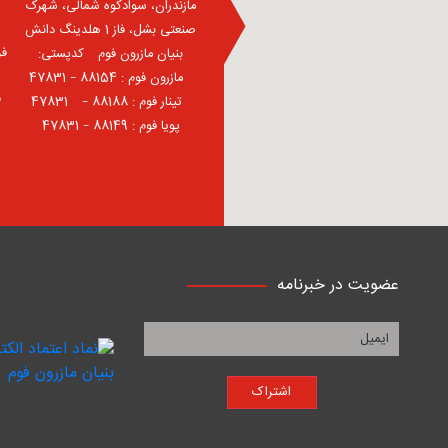
مازندران، سوادکوه شمالی، شهرک
صنعتی بشل، فاز 1 هلدینگ دانش
فر
بنیان مازرون فوم ⠀کدپستی:
⠀مازرون فوم : 88154 – 47831
ف
⠀تینار فوم : 88188 – 47831⠀
پویا فوم : 88149 – 47831
عضویت در خبرنامه
اشتراک