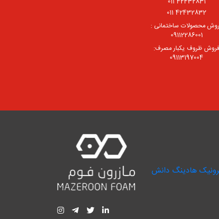
42432831 011
42432832 011
وش محصولات ساختمانی :
09112286001
روش ظروف یکبار مصرف:
09113197004