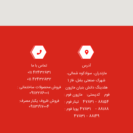
آدرس
تماس با ما
42432831 011
مازندران، سوادکوه شمالی،
42432832 011
شهرک صنعتی بشل، فاز 1
فروش محصولات ساختمانی :
هلدینگ دانش بنیان مازرون
09112286001
فوم ⠀کدپستی: ⠀مازرون فوم :
فروش ظروف یکبار مصرف:
88154 – 47831 ⠀تینار فوم :
09113197004
88188 – 47831⠀ پویا فوم :
88149 – 47831