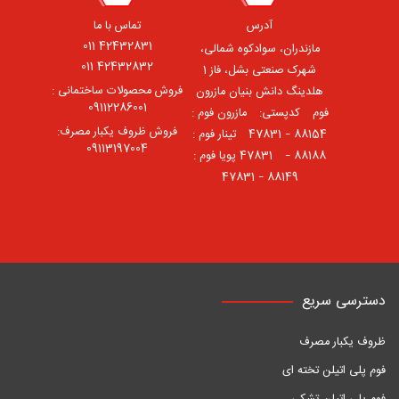
آدرس
تماس با ما
42432831 011
مازندران، سوادکوه شمالی،
42432832 011
شهرک صنعتی بشل، فاز 1
فروش محصولات ساختمانی :
هلدینگ دانش بنیان مازرون
09112286001
فوم ⠀کدپستی: ⠀مازرون فوم :
فروش ظروف یکبار مصرف:
88154 – 47831 ⠀تینار فوم :
09113197004
88188 – 47831⠀ پویا فوم :
88149 – 47831
دسترسی سریع
ظروف یکبار مصرف
فوم پلی اتیلن تخته ای