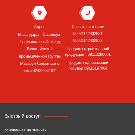
Адрес
Связаться с нами
00981142432831
Мазандаран, Савадкух,
00981142432832
Промышленный город
Продажа строительной
Бешл, Фаза 1
продукции : 09112286001
промышленной группы
Продажа одноразовой
Мазарун Связаться с
посуды: 09113197004
нами 42432832 011
быстрый доступ
основанная на знаниях