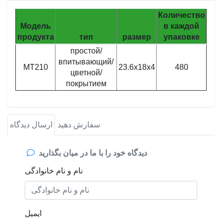
Количество
Модель
в каждой
продукта
тип
размер
упаковке
простой/
впитывающий/
MT210
23.6x18x4
480
цветной/
покрытием
ارسال دیدگاه
سفارش دهید
دیدگاه خود را با ما در میان بگذارید
نام و نام خانوادگی
ایمیل