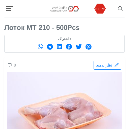
مازرون فوم
продуктов
ОДНОРАЗОВАЯ ПОСУДА
Лоток MT 210 - 500Pcs
Лоток MT 210 - 500Pcs
اشتراک :
نظر بدهید
0