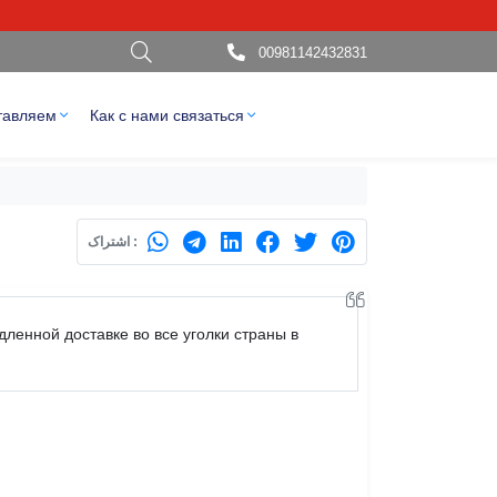
00981142432831
тавляем
Как с нами связаться
اشتراک :
дленной доставке во все уголки страны в