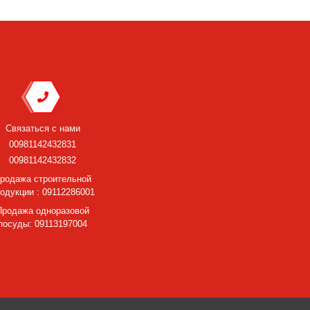
Связаться с нами
00981142432831
00981142432832
родажа строительной
одукции : 09112286001
Продажа одноразовой
посуды: 09113197004