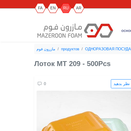
FA
EN
RU
AR
осно
مازرون فوم
продуктов
ОДНОРАЗОВАЯ ПОСУДА
Лоток MT 209 - 500Pcs
نظر 
0