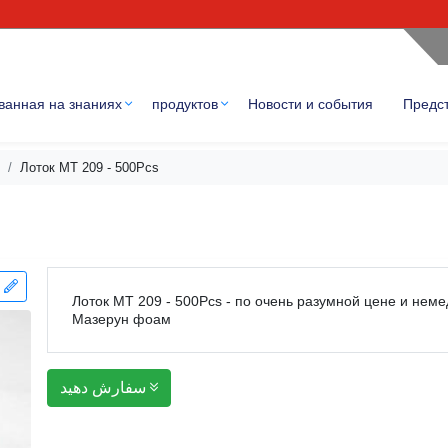
ванная на знаниях
продуктов
Новости и события
Предс
Лоток MT 209 - 500Pcs
بدهید
Лоток MT 209 - 500Pcs - по очень разумной цене и неме
Мазерун фоам
سفارش دهید