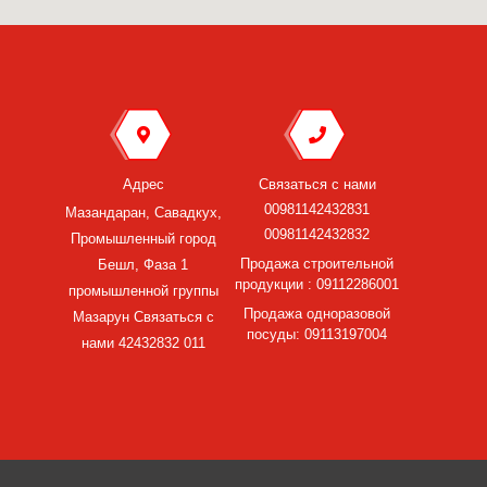
Адрес
Связаться с нами
00981142432831
Мазандаран, Савадкух,
00981142432832
Промышленный город
Продажа строительной
Бешл, Фаза 1
продукции : 09112286001
промышленной группы
Продажа одноразовой
Мазарун Связаться с
посуды: 09113197004
нами 42432832 011