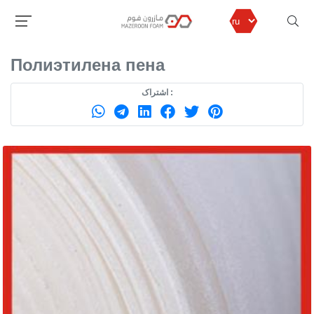
مازرون فوم
продуктов
Полиэтилена пена
Полиэтилена пена
اشتراک :