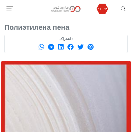
مازرون فوم
продуктов
Полиэтилена пена
Полиэтилена пена
اشتراک :