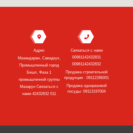
Адрес
Связаться с нами
00981142432831
Мазандаран, Савадкух,
00981142432832
Промышленный город
Продажа строительной
Бешл, Фаза 1
продукции : 09112286001
промышленной группы
Продажа одноразовой
Мазарун Связаться с
посуды: 09113197004
нами 42432832 011