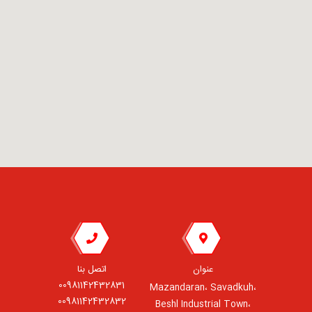
عنوان
اتصل بنا
00981142432831
Mazandaran، Savadkuh،
00981142432832
Beshl Industrial Town،