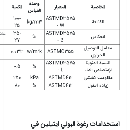
وحدة
الخاصية
المعيار
الكمية
القياس
100-
ASTMD3575
الکثافة
kg/m3
25
- W
35-
ASTMD3575
انعکاس
%
27
- B
معامل التوصيل
0
0.033
w/m
k
ASTMC355
الحراري
النسبة المئوية
ASTMD3575
0.5
%
لإمتصاص الماء
- L
مقاومت کششی
ASTMD412
kPa
250
زيادة الطول
ASTMD412
%
80
استخدامات رغوة البولي ايثيلين في