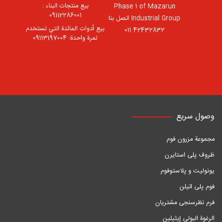
بيع منتجات البناء :
Phase 1 of Mazarun
09112286001
Industrial Group اتصل بنا
بيع أدوات المائدة التي تستخدم
42432832 011
لمرة واحدة: 09113197004
وصول سريع
مجموعة مزرون فوم
ظروف پلی استایرن
یونولیت و پلاستوفوم
فوم پلی اتیلن
فرم نظرسنجی مشتریان
الرغوة البولي إيثيلين