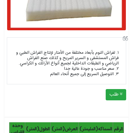
١. لفراش النوم بأبعاد مختلفة من الأمتار لإنتاج الفراش الطبي و
فراش المستشفى و السرير المريح و كذلك صنع الفراش
الرياضي و الطبقات الداخلية لجميع أنواع الأرائك و الكراسي.
۲. سعر مناسب و جودة عالية جدا
٣. التوصيل السريع إلى جميع أنحاء العالم
طلب
وحده
لون
الرقم
السماكه(المليمتر)
العرض(المتر)
الطول(المتر)
القياس
المنت