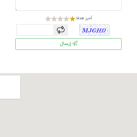
أحرز هدفا:
captcha
إرسال