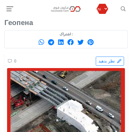
مازرون فوم
продуктов
полистирол пена
Геопена
Геопена
اشتراک :
نظر بدهید
0