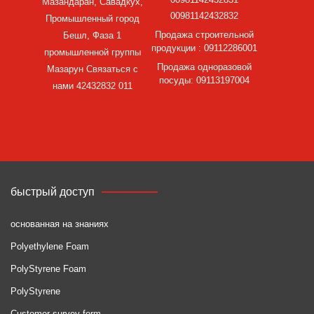
Мазандаран, Савадкух,
00981142432832
Промышленный город
Продажа строительной
Бешл, Фаза 1
продукции : 09112286001
промышленной группы
Продажа одноразовой
Мазарун Связаться с
посуды: 09113197004
нами 42432832 011
быстрый доступ
основанная на знаниях
Polyethylene Foam
PolyStyrene Foam
PolyStyrene
Customer survey form