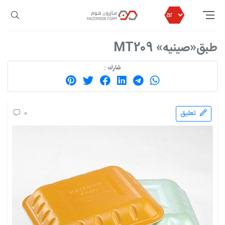
مازرون فوم
المحصول
اطباق استخدام مره واحده
طبق«صينيه» MT209
طبق«صينيه» MT209
شارك :
تعليق
0