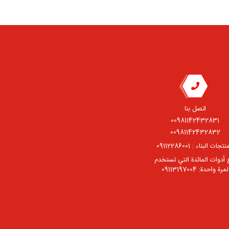
اتصل بنا
00981142432831
00981142432832
جات البناء : 09112286001
 أدوات المائدة التي تستخدم
لمرة واحدة: 09113197004