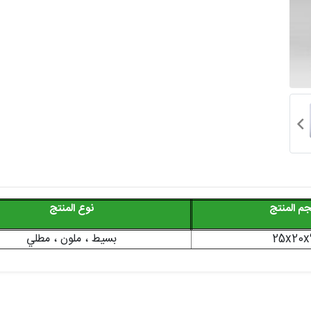
م المنتج
نوع المنتج
25x20x
بسيط ، ملون ، مطلي