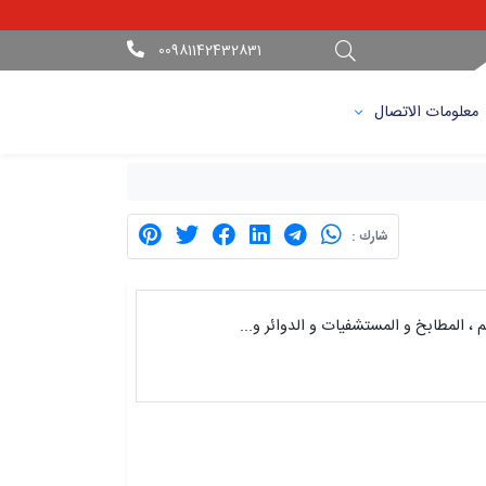
00981142432831
معلومات الاتصال
شارك :