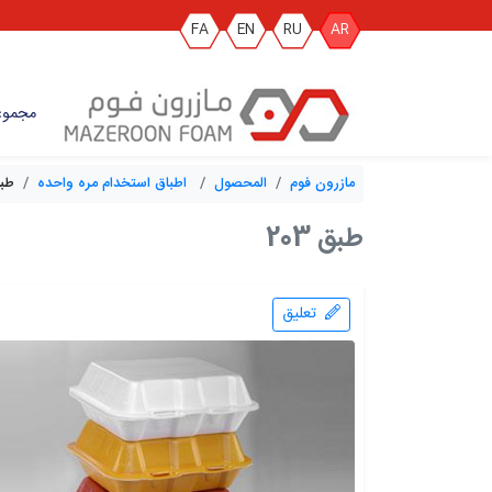
FA
EN
RU
AR
مجموع
مازرون فوم
المحصول
اطباق استخدام مره واحده
طبق 
طبق 203
تعليق
0