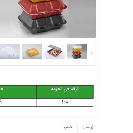
الرقم في الحزمه
حج
9
100
إرسال
طلب