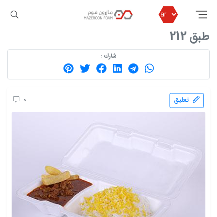
مازرون فوم
المحصول
اطباق استخدام مره واحده
طبق 212
طبق 212
شارك :
تعليق
0