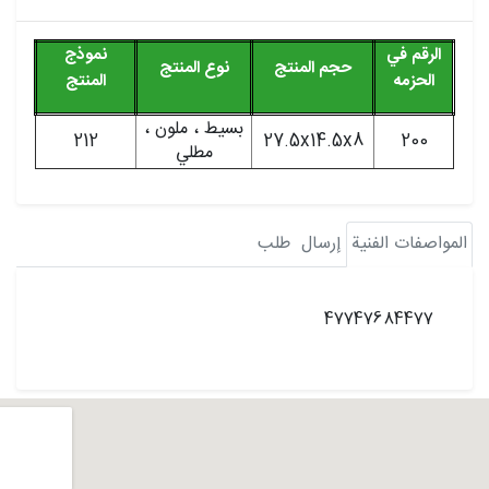
الرقم في
نموذج
حجم المنتج
نوع المنتج
الحزمه
المنتج
بسيط ، ملون ،
212
27.5x14.5x8
200
مطلي
المواصفات الفنية
إرسال
طلب
47747684477