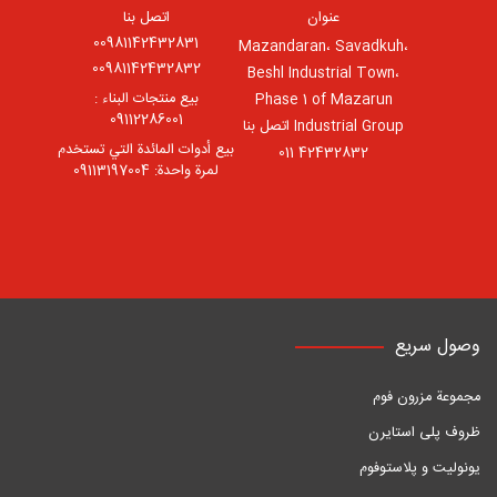
عنوان
اتصل بنا
00981142432831
Mazandaran، Savadkuh،
00981142432832
Beshl Industrial Town،
بيع منتجات البناء :
Phase 1 of Mazarun
09112286001
Industrial Group اتصل بنا
بيع أدوات المائدة التي تستخدم
42432832 011
لمرة واحدة: 09113197004
وصول سريع
مجموعة مزرون فوم
ظروف پلی استایرن
یونولیت و پلاستوفوم