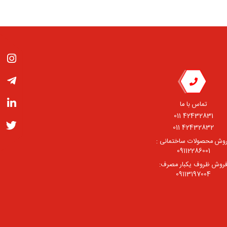
تماس با ما
42432831 011
42432832 011
وش محصولات ساختمانی :
09112286001
روش ظروف یکبار مصرف:
09113197004