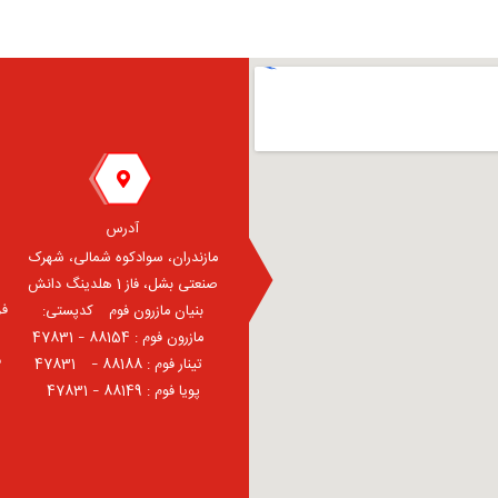
آدرس
مازندران، سوادکوه شمالی، شهرک
صنعتی بشل، فاز 1 هلدینگ دانش
فر
بنیان مازرون فوم ⠀کدپستی:
⠀مازرون فوم : 88154 – 47831
ف
⠀تینار فوم : 88188 – 47831⠀
پویا فوم : 88149 – 47831