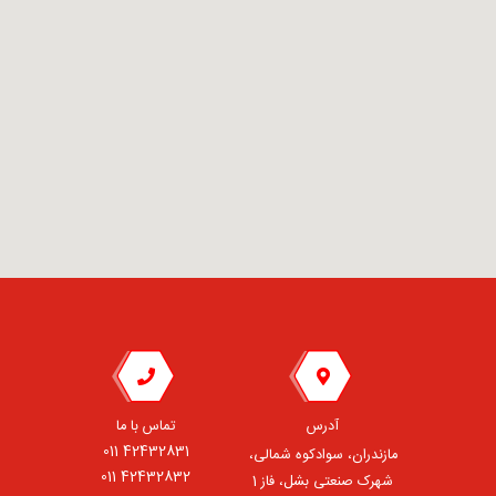
آدرس
تماس با ما
42432831 011
مازندران، سوادکوه شمالی،
42432832 011
شهرک صنعتی بشل، فاز 1