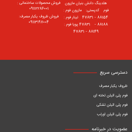
فروش محصولات ساختمانی :
هلدینگ دانش بنیان مازرون
09112286001
فوم ⠀کدپستی: ⠀مازرون فوم :
فروش ظروف یکبار مصرف:
88154 – 47831 ⠀تینار فوم :
09113197004
88188 – 47831⠀ پویا فوم :
88149 – 47831
دسترسی سریع
ظروف یکبار مصرف
فوم پلی اتیلن تخته ای
فوم پلی اتیلن تشکی
فوم پلی اتیلن اورلب
عضویت در خبرنامه